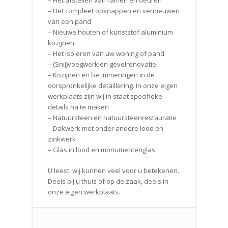
– Het afstellen van ramen en deuren
– Het compleet opknappen en vernieuwen
van een pand
– Nieuwe houten of kunststof aluminium
kozijnen
– Het isoleren van uw woning of pand
– (Snij)voegwerk en gevelrenovatie
– Kozijnen en betimmeringen in de
oorspronkelijke detaillering. In onze eigen
werkplaats zijn wij in staat specifieke
details na te maken
– Natuursteen en natuursteenrestauratie
– Dakwerk met onder andere lood en
zinkwerk
– Glas in lood en monumentenglas.
U leest: wij kunnen veel voor u betekenen.
Deels bij u thuis of op de zaak, deels in
onze eigen werkplaats.