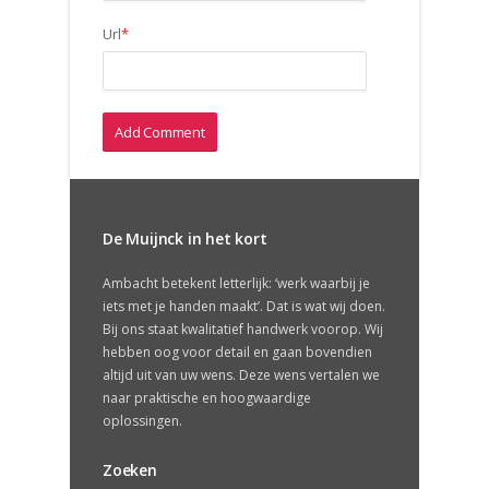
Url
*
De Muijnck in het kort
Ambacht betekent letterlijk: ‘werk waarbij je
iets met je handen maakt’. Dat is wat wij doen.
Bij ons staat kwalitatief handwerk voorop. Wij
hebben oog voor detail en gaan bovendien
altijd uit van uw wens. Deze wens vertalen we
naar praktische en hoogwaardige
oplossingen.
Zoeken