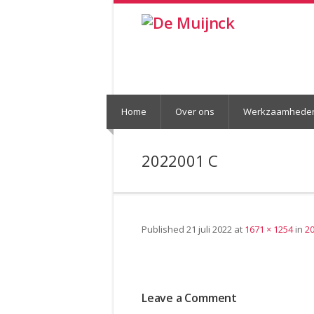
Home
Over ons
Werkzaamhede
2022001 C
Published
21 juli 2022
at
1671 × 1254
in
2
Leave a Comment