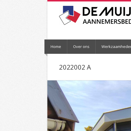
Home
Over ons
Werkzaamhede
2022002 A