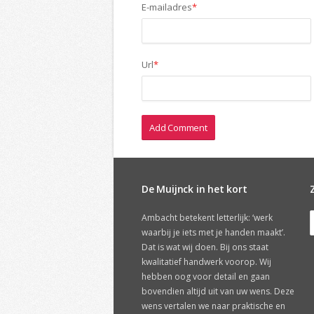
E-mailadres
*
Url
*
De Muijnck in het kort
Ambacht betekent letterlijk: ‘werk
waarbij je iets met je handen maakt’.
Dat is wat wij doen. Bij ons staat
kwalitatief handwerk voorop. Wij
hebben oog voor detail en gaan
bovendien altijd uit van uw wens. Deze
wens vertalen we naar praktische en