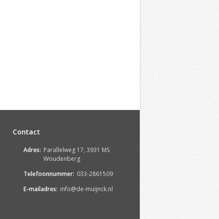
Contact
Adres:
Parallelweg 17, 3931 MS
Woudenberg
Telefoonnummer:
033-2861509
E-mailadres:
info@de-muijnck.nl